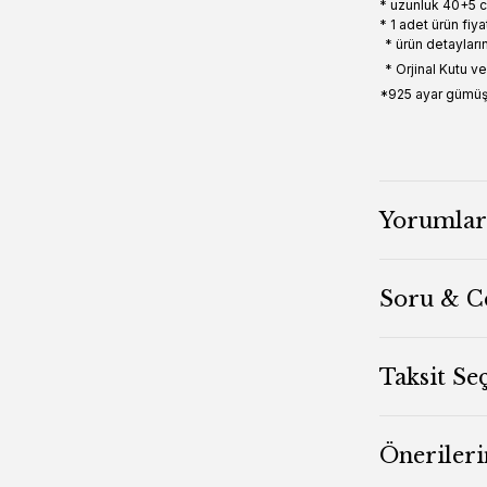
* uzunluk 40+5 
* 1 adet ürün fiya
* ürün detayları
* Orjinal Kutu v
*925 ayar gümüşt
Yorumlar
Soru & C
Taksit Se
Önerileri