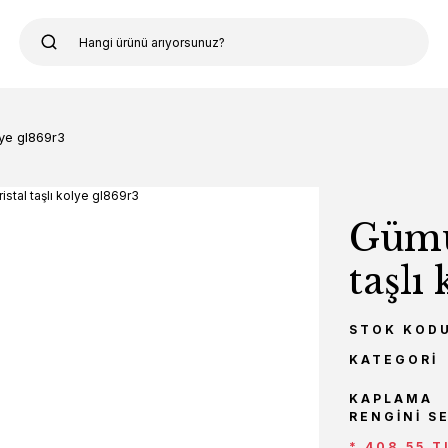
lye gl869r3
Gümüş
taşlı
STOK KOD
KATEGORI
KAPLAMA
RENGINI S
* 408,55 T