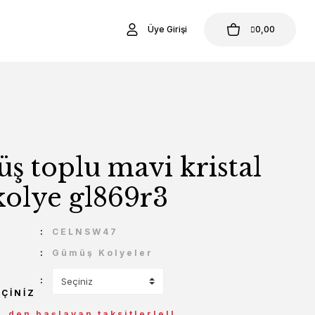
Üye Girişi
0,00
 toplu mavi kristal
 kolye gl869r3
U
CELNSW47
Gümüş Kolyeler
EÇINIZ
L den başlayan taksitlerle!!