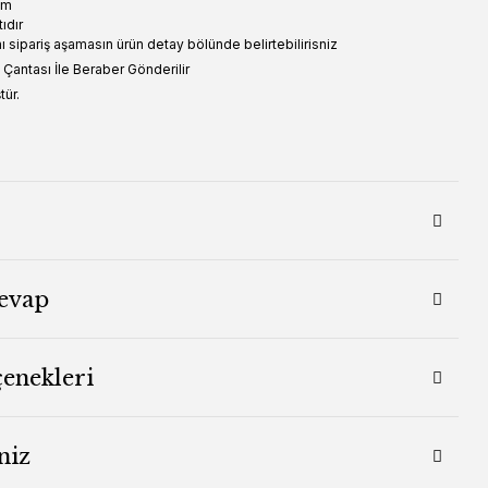
cm
tıdır
nı sipariş aşamasın ürün detay bölünde belirtebilirisniz
e Çantası İle Beraber Gönderilir
ür.
evap
çenekleri
niz