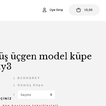
Üye Girişi
0,00
ş üçgen model küpe
ty3
U
BCGHQRXY
Gümüş Küpe
EÇINIZ
L den başlayan taksitlerle!!