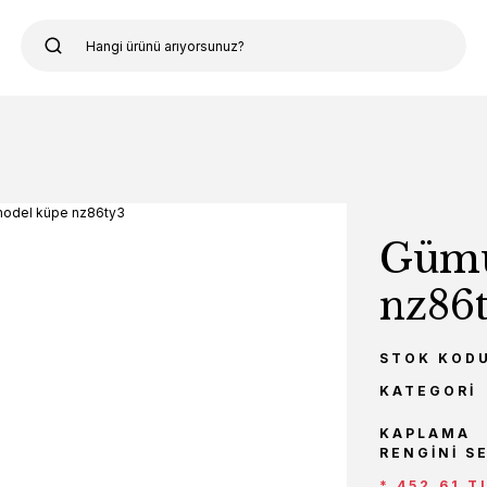
Gümü
nz86
STOK KOD
KATEGORI
KAPLAMA
RENGINI S
* 452,61 T