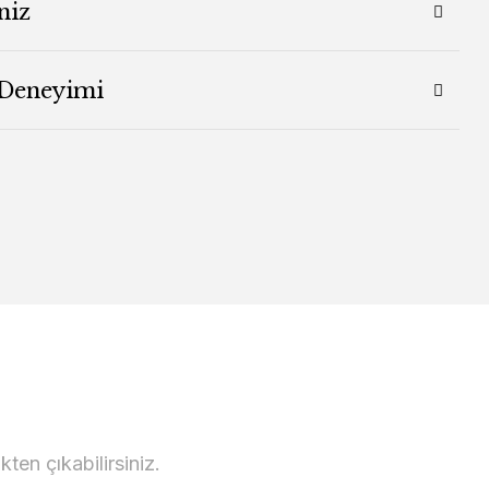
niz
 Deneyimi
en çıkabilirsiniz.