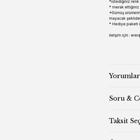
*istediğiniz ren
* merak ettiğiniz
*Gümüş ürünlerin
mayacak şeklide 
* Hediye paketi i
iletşim için : 
Yorumlar
Soru & C
Taksit Se