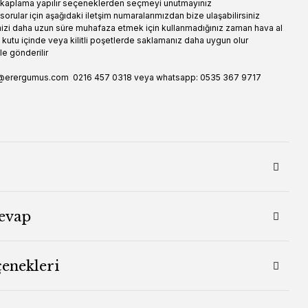
k kaplama yapılır seçeneklerden seçmeyi unutmayınız
 sorular için aşağıdaki iletşim numaralarımızdan bize ulaşabilirsiniz
izi daha uzun süre muhafaza etmek için kullanmadığınız zaman hava al
kutu içinde veya kilitli poşetlerde saklamanız daha uygun olur
le gönderilir
erer@erergumus.com 0216 457 0318 veya whatsapp: 0535 367 9717
evap
çenekleri