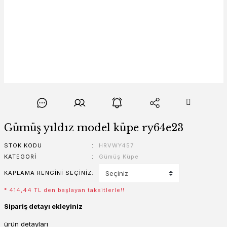
Gümüş yıldız model küpe ry64e23
STOK KODU
HRVWY457
KATEGORI
Gümüş Küpe
KAPLAMA RENGINI SEÇINIZ
* 414,44 TL den başlayan taksitlerle!!
Sipariş detayı ekleyiniz
ürün detayları