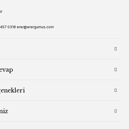
ür
16 457 0318 erer@erergumus.com
evap
çenekleri
niz