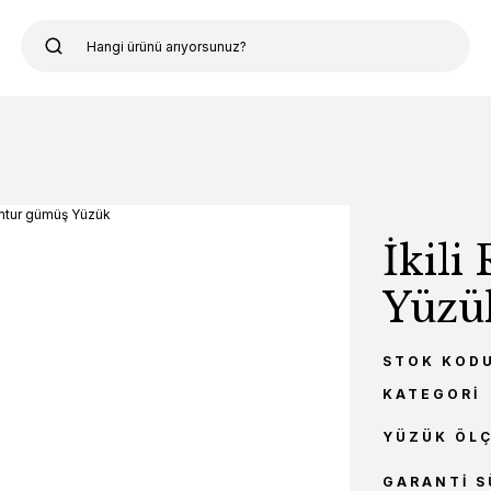
İkil
Yüzü
STOK KOD
KATEGORI
YÜZÜK ÖL
GARANTI S