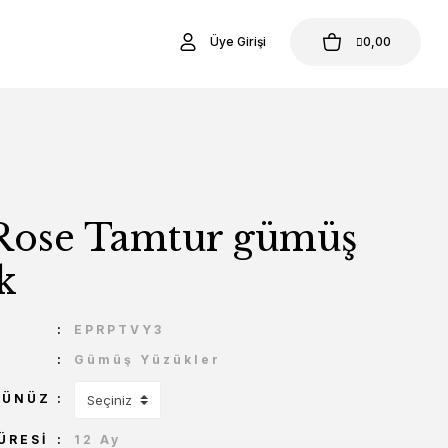
Üye Girişi
0,00
i Rose Tamtur gümüş
k
U
EPRPTVY3
Gümüş Yüzükler
ÇÜNÜZ
ÜRESI
12 Ay