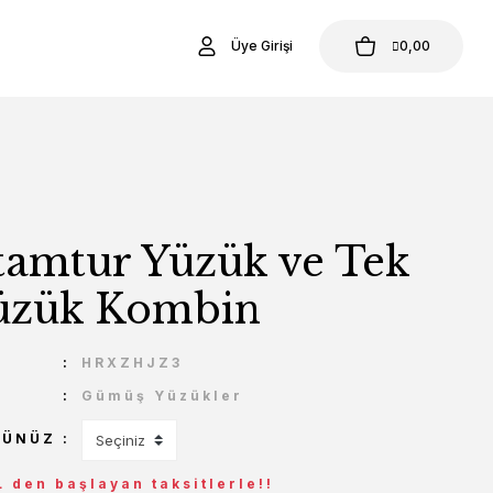
Üye Girişi
0,00
tamtur Yüzük ve Tek
Yüzük Kombin
U
HRXZHJZ3
Gümüş Yüzükler
ÇÜNÜZ
L den başlayan taksitlerle!!