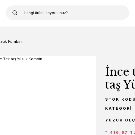
üzük Kombin
İnce 
taş 
STOK KOD
KATEGORI
YÜZÜK ÖL
* 416,67 T