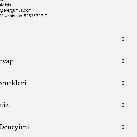
iz için
er@erergumus.com
318 whatsapp: 5353679717
evap
çenekleri
niz
 Deneyimi