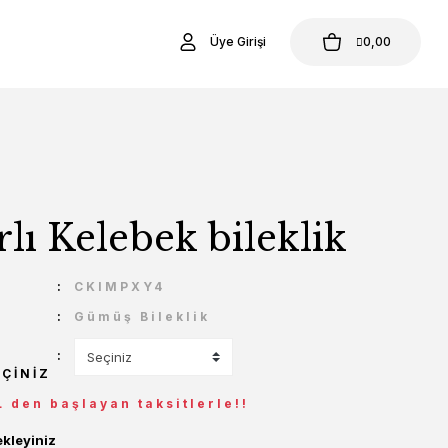
Üye Girişi
0,00
lı Kelebek bileklik
U
CKIMPXY4
Gümüş Bileklik
EÇINIZ
L den başlayan taksitlerle!!
ekleyiniz