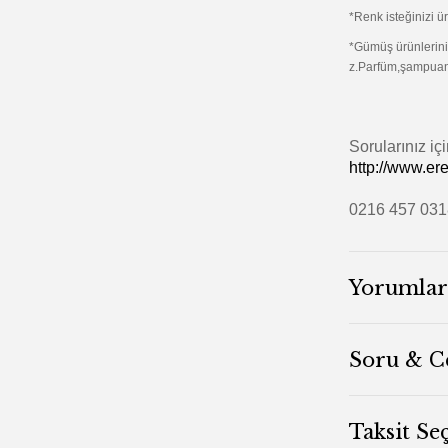
*Renk isteğinizi 
*Gümüş ürünlerini
z.Parfüm,şampuan 
Sorularınız iç
http://www.er
0216 457 03
Yorumlar
Soru & C
Taksit Se