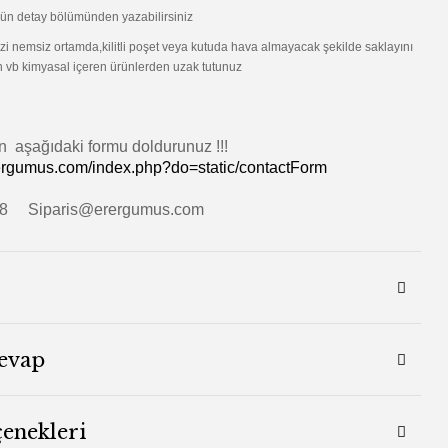
ürün detay bölümünden yazabilirsiniz
zi nemsiz ortamda,kilitli poşet veya kutuda hava almayacak şekilde saklayını
vb kimyasal içeren ürünlerden uzak tutunuz
in aşağıdaki formu doldurunuz !!!
ergumus.com/index.php?do=static/contactForm
18 Siparis@erergumus.com
evap
çenekleri