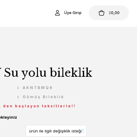
Üye Girişi
0,00
Su yolu bileklik
U
AKNTBMQ6
Gümüş Bileklik
L den başlayan taksitlerle!!
ekleyiniz