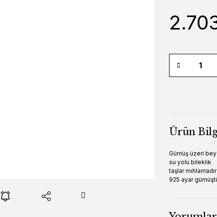
2.703
Ürün Bilg
Gümüş üzeri beyaz
su yolu bileklik
taşlar mıhlamad
925 ayar gümüşt
Yorumlar