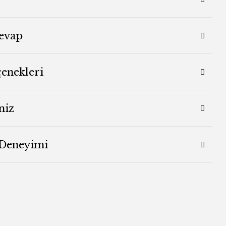
evap
çenekleri
niz
 Deneyimi