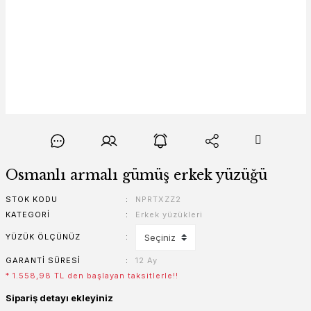
Osmanlı armalı gümüş erkek yüzüğü
STOK KODU
NPRTXZZ2
KATEGORI
Erkek yüzükleri
YÜZÜK ÖLÇÜNÜZ
GARANTI SÜRESI
12 Ay
* 1.558,98 TL den başlayan taksitlerle!!
Sipariş detayı ekleyiniz