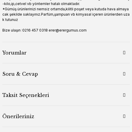
-kilo,ip,cetvel vb yöntemler hatalı olmaktadır.
*Gümüş ürünlerinizi nemsiz ortamda,kilitli poşet veya kutuda hava almaya
cak şekilde saklayınız.Parfüm,şampuan vb kimyasal içeren ürünlerden uza
k tutunuz
Bize ulaşın :0216 457 0318 erer@erergumus.com
Yorumlar
Soru & Cevap
Taksit Seçenekleri
Önerileriniz