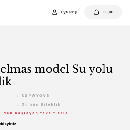
Üye Girişi
0,00
 elmas model Su yolu
lik
U
BGPWYQV6
Gümüş Bileklik
L den başlayan taksitlerle!!
ekleyiniz