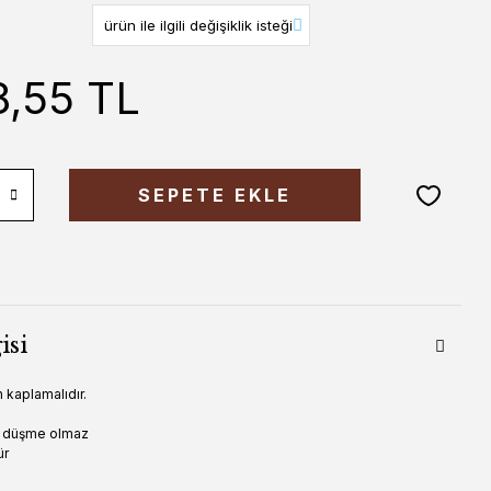
8,55 TL
SEPETE EKLE
isi
 kaplamalıdır.
ır düşme olmaz
ür