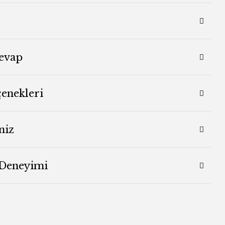
evap
çenekleri
niz
 Deneyimi