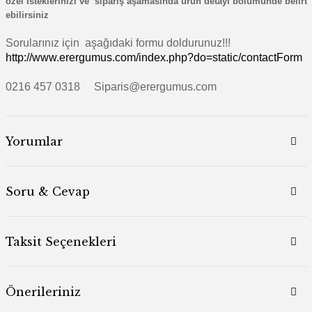
özel isteklerinizi ve
sipariş aşamasında ürün detayı bölümünde belirt
ebilirsiniz
Sorularınız için aşağıdaki formu doldurunuz!!!
http://www.erergumus.com/index.php?do=static/contactForm
0216 457 0318 Siparis@erergumus.com
Yorumlar
Soru & Cevap
Taksit Seçenekleri
Önerileriniz