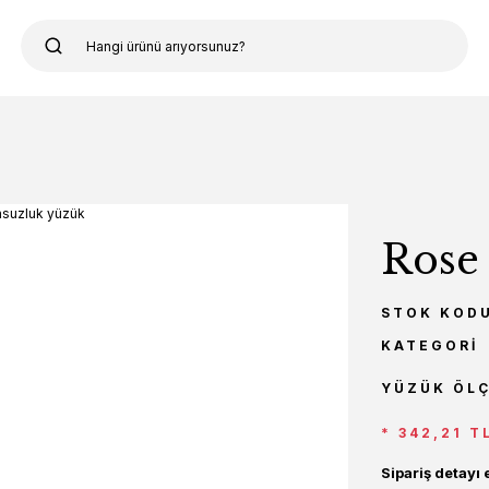
Rose
STOK KOD
KATEGORI
YÜZÜK ÖL
* 342,21 T
Sipariş detayı 