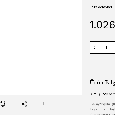
ürün detayları
1.02
Ürün Bilg
Gümüş üzeri pem
925 ayar gümüşt
Taşları zirkon taşt
Gümüş ürünleriniz