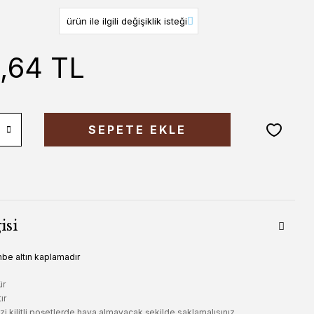
6,64 TL
SEPETE EKLE
isi
be altın kaplamadır
ür
ır
i kilitli poşetlerde hava almayacak şekilde saklamalısınız.