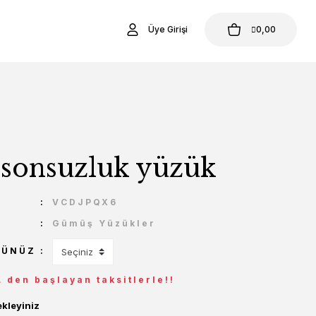
Üye Girişi
0,00
 sonsuzluk yüzük
U
VCDJPQX6
Gümüş Yüzükler
ÇÜNÜZ
L den başlayan taksitlerle!!
ekleyiniz