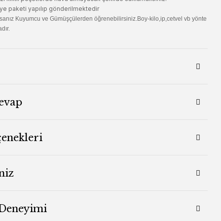
ye paketi yapılıp gönderilmektedir
sanız Kuyumcu ve Gümüşçülerden öğrenebilirsiniz.Boy-kilo,ip,cetvel vb yönte
dır.
evap
çenekleri
niz
 Deneyimi