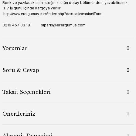
Renk ve yazılacak isim isteğinizi ürün detay bölümünden yazabilirsiniz
1-7 İş günü içinde kargoya verilir
http://www.erergumus.com/index.php?do=static/contactForm
0216 457 03 18 siparis@erergumus.com
Yorumlar
Soru & Cevap
Taksit Seçenekleri
Önerileriniz
Alışveriş Deneyimi