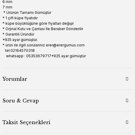
6 mm
7 mm
* Ürünün Tamamı Gümüştür
* 1 çift küpe fiyatıdır
* küpe büyüklüğüne göre fiyatları değişir
* Orjinal Kutu ve Çantası İle Beraber Gönderilir
* Garantili Üründür
*925 ayar gümüştür.
* ürün ile ilgili sorularınız erer@erergumus.com
tel:02164570318
whatsapp : 05353679717*925 ayar gümüştür
Yorumlar
Soru & Cevap
Taksit Seçenekleri