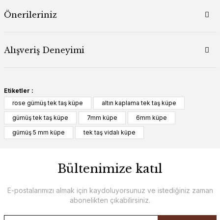
Önerileriniz
Alışveriş Deneyimi
Etiketler :
rose gümüş tek taş küpe
altın kaplama tek taş küpe
gümüş tek taş küpe
7mm küpe
6mm küpe
gümüş 5 mm küpe
tek taş vidalı küpe
Bültenimize katıl
E-postalarımızı almak için kaydoluyorsunuz ve istediğiniz zaman
abonelikten çıkabilirsiniz.